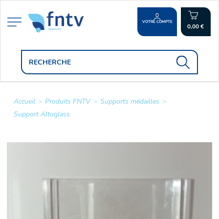
VOTRE COMPTE
0,00 €
Accueil
>
Produits FNTV
>
Supports médailles
>
Support Altuglass