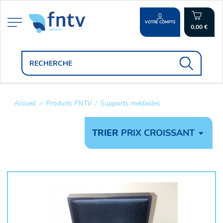
VOTRE COMPTE
0,00 €
Accueil
>
Produits FNTV
/
Supports médailles
TRIER
PRIX CROISSANT